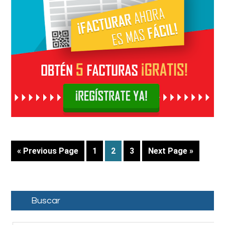
« Previous Page
1
2
3
Next Page »
Buscar